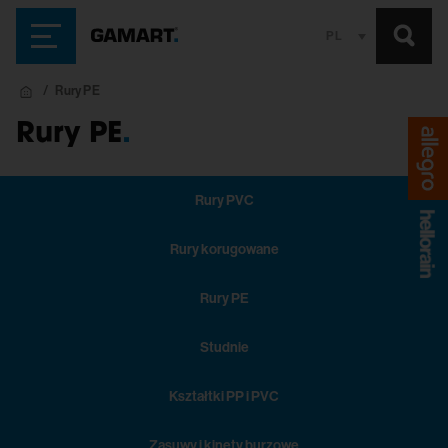
PL
Rury PE
Rury PE
.
Rury PVC
Rury korugowane
Rury PE
Studnie
Kształtki PP i PVC
Zasuwy i kinety burzowe