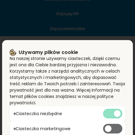
Pokrywy PP
Złącza uniwersalne
Rury kanalizacyjne PE przeznaczone są do budowy sieci kanalizacji
Używamy plików cookie
tłocznej. Występuje w PE100 w szeregach SDR26, SDR17, SDR11 w
Na naszej stronie używamy ciasteczek, dzięki czemu
zakresie średnic od fi 32 mm do fi 800 mm w kolorze czarnym.
jest ona dla Ciebie bardziej przyjazna i niezawodna.
Korzystamy także z narzędzi analitycznych w celach
statystycznych i marketingowych, aby dopasować
treść reklam do Twoich potrzeb i zainteresowań. Twoja
prywatność jest dla nas ważna. Więcej informacji na
temat plików cookies znajdziesz w naszej polityce
prywatności.
Ciasteczka niezbędne
Ciasteczka marketingowe