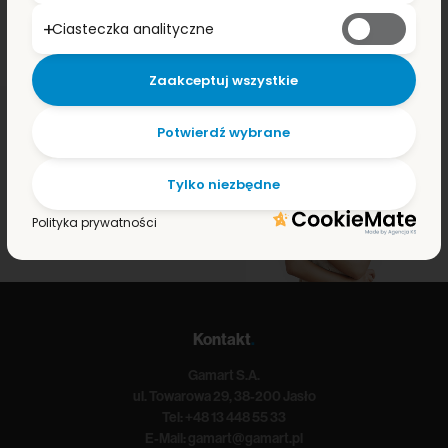
Ciasteczka analityczne
Zaakceptuj wszystkie
MASZ PYTANIA
?
Potwierdź wybrane
Chętnie wesprzemy naszą fachową radą.
Tylko niezbędne
Napisz do nas.
Polityka prywatności
Kontakt
.
Gamart S.A.
ul. Towarowa 29, 38-200 Jasło
Tel:
+48 13 448 55 33
E-Mail:
gamart@gamart.pl