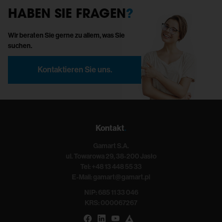
HABEN SIE FRAGEN
?
Wir beraten Sie gerne zu allem, was Sie
suchen.
Kontaktieren Sie uns.
Kontakt
.
Gamart S.A.
ul. Towarowa 29, 38-200 Jasło
Tel:
+48 13 448 55 33
E-Mail:
gamart@gamart.pl
NIP: 685 11 33 046
KRS: 000067267