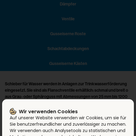
Dämpfer
Ventile
Gusseiserne Roste
Schachtabdeckungen
Gusseiserne Kästen
Schieber für Wasser werden in Anlagen zur Trinkwasserförderung
eingesetzt. Sie sind als Flanschventile erhältlich: schmal und breit o
aus Grau- oder Sphäroguss mit Abmessungen von 25 mm bis 1200
mm.
Wir verwenden Cookies
Auf unserer Website verwenden wir Cookies, um sie für
Sie benutzerfreundlicher und zuverlässiger zu machen.
PRODUKTVORTEILE
:
Wir verwenden auch Analysetools zu statistischen und