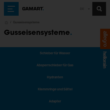
DE
Gusseisensysteme
Gusseisensysteme
.
Schieber für Wasser
Absperrschieber für Gas
Hydranten
Klemmringe und Sättel
Adapter