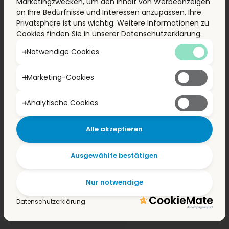
Marketingzwecken, um den Inhalt von Werbeanzeigen
Arbeitsdruck bis 1,6 MPa
an Ihre Bedürfnisse und Interessen anzupassen. Ihre
Arten von Absperrschiebern: weichdichtend, Schere, Ring
Privatsphäre ist uns wichtig. Weitere Informationen zu
2 Nennweiten DN 25 bis DN 50 als Anschluss- Ventile, Gewinde,
Cookies finden Sie in unserer Datenschutzerklärung.
Muffe, mit Kupplung für PE-Rohre
Notwendige Cookies
Marketing-Cookies
Analytische Cookies
Alle akzeptieren
Ausgewählte bestätigen
Nur notwendige
Datenschutzerklärung